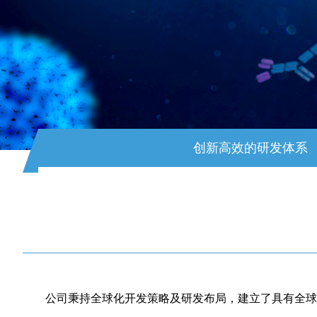
创新高效的研发体系
公司秉持全球化开发策略及研发布局，建立了具有全球