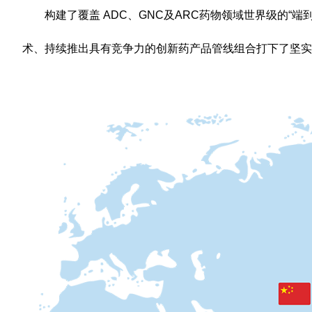
构建了覆盖 ADC、GNC及ARC药物领域世界级的
术、持续推出具有竞争力的创新药产品管线组合打下了坚实