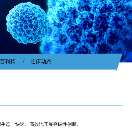
/百利药..
临床动态
新生态，快速、高效地开展突破性创新。