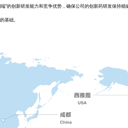
“端到端”的创新研发能力和竞争优势，确保公司的创新药研发保持
的基础。