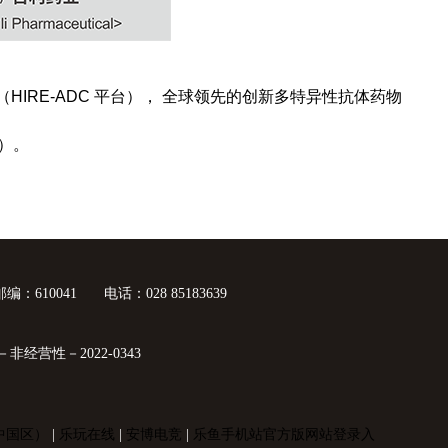
IRE-ADC 平台）， 全球领先的创新多特异性抗体药物
台）。
邮编：610041
电话：028 85183639
营性－2022-0343
中国区）
|
乐玩在线
|
安博电竞
|
乐鱼手机站官方版网站登录入