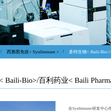
西雅图免疫< SystImmune >
多特生物< Baili-Bio>
ili-Bio>/百利药业< Baili Pharmac
在SystImmune研