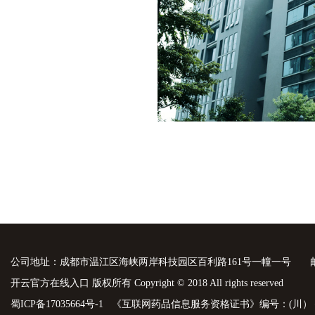
公司地址：成都市温江区海峡两岸科技园区百利路161号一幢一号
开云官方在线入口 版权所有 Copyright © 2018 All rights reserved
蜀ICP备17035664号-1
《互联网药品信息服务资格证书》编号：(川）－非经