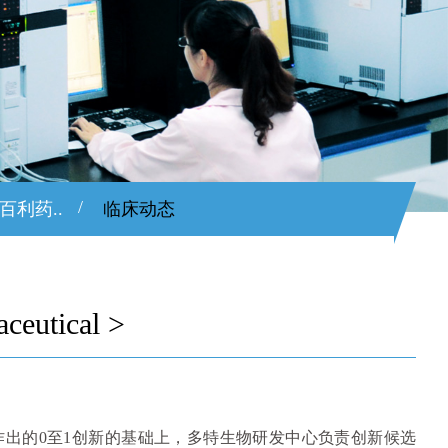
/百利药..
临床动态
eutical >
发中心作出的0至1创新的基础上，多特生物研发中心负责创新候选