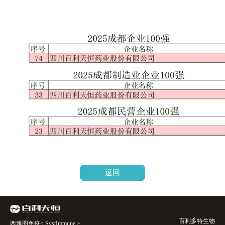
返回
百利多特生物
西雅图免疫< SystImmune >