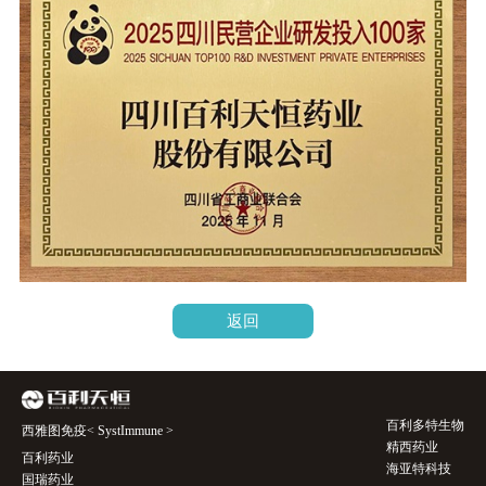
返回
百利多特生物
西雅图免疫< SystImmune >
精西药业
百利药业
海亚特科技
国瑞药业