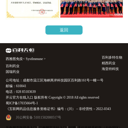
返回
百利多特生物
西雅图免疫< SystImmune >
精西药业
百利药业
海亚特科技
国瑞药业
公司地址：成都市温江区海峡两岸科技园区百利路161号一幢一号
邮编：610041
电话：028 85183639
开云官方在线入口 版权所有 Copyright © 2018 All rights reserved
蜀ICP备17035664号-1
《互联网药品信息服务资格证书》编号：(川）－非经营性－2022-0343
川公网安备 51011502000517号
乐鱼网页版登录入口
|
江南网官方站入口
|
好博
|
天行在线手机版（大中国区）