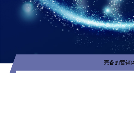
完备的营销