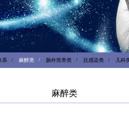
体系
麻醉类
肠外营养类
抗感染类
儿科
麻醉类