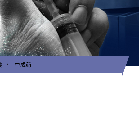
类
中成药