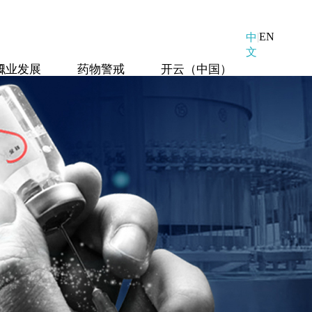
|
EN
中
文
口
职业发展
药物警戒
开云（中国）