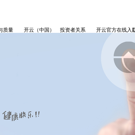
与质量
开云（中国）
投资者关系
开云官方在线入