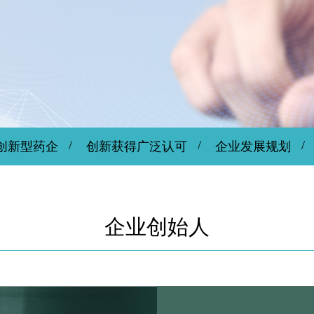
创新型药企
创新获得广泛认可
企业发展规划
企业创始人