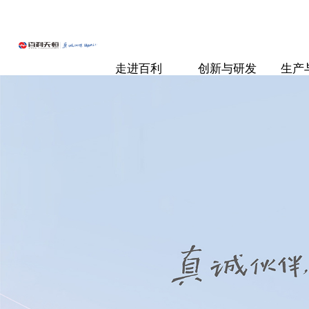
走进百利
创新与研发
生产