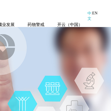
|
EN
中
文
口
职业发展
药物警戒
开云（中国）