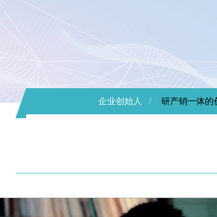
企业创始人
研产销一体的