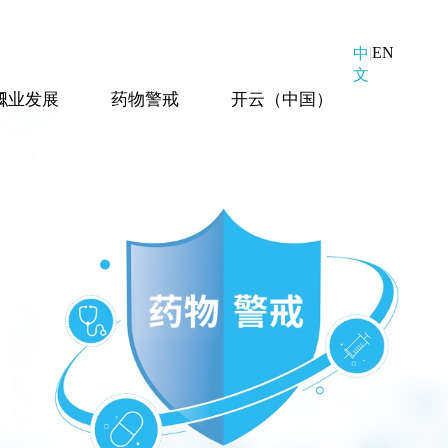
|
EN
中
文
口
职业发展
药物警戒
开云（中国）